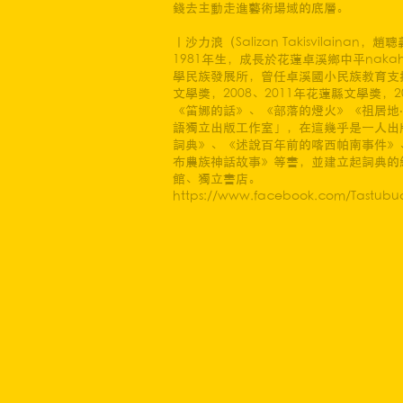
錢去主動走進藝術場域的底層。
｜沙力浪（Salizan Takisvilainan，趙
1981年生，成長於花蓮卓溪鄉中平nak
學民族發展所，曾任卓溪國小民族教育支援教
文學獎，2008、2011年花蓮縣文學獎，
《笛娜的話》、《部落的燈火》《祖居地‧
語獨立出版工作室」，在這幾乎是一人出
詞典》、《述說百年前的喀西帕南事件》、《
布農族神話故事》等書，並建立起詞典的
館、獨立書店。
https://www.facebook.com/Tastub