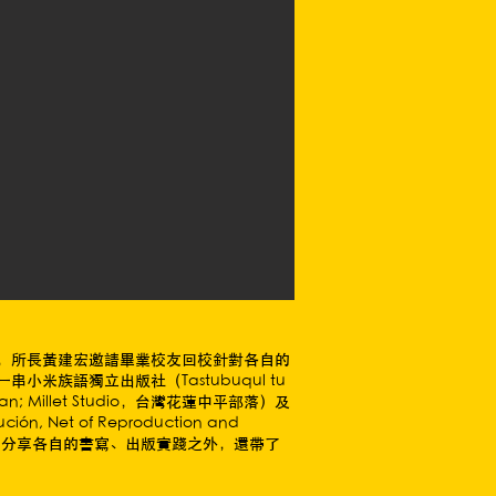
，所長黃建宏邀請畢業校友回校針對各自的
米族語獨立出版社（Tastubuqul tu
sanan; Millet Studio，台灣花蓮中平部落）及
ción, Net of Reproduction and
大，除了分享各自的書寫、出版實踐之外，還帶了