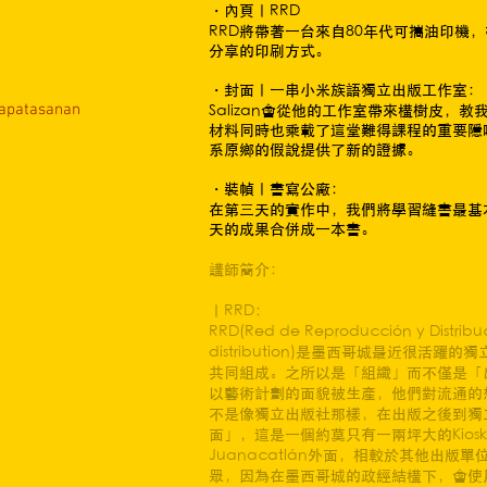
・內頁｜RRD
RRD將帶著一台來自80年代可攜油印機
分享的印刷方式。
・封面｜一串小米族語獨立出版工作室：
papatasanan
Salizan會從他的工作室帶來構樹皮，
材料同時也乘載了這堂難得課程的重要隱喻
系原鄉的假說提供了新的證據。
・裝幀｜書寫公廠：
在第三天的實作中，我們將學習縫書最基
天的成果合併成一本書。
講師簡介：
｜RRD：
RRD(Red de Reproducción y Distribu
distribution)是墨西哥城最近很
共同組成。之所以是「組織」而不僅是「
以藝術計劃的面貌被生產，他們對流通的
不是像獨立出版社那樣，在出版之後到獨
面」，這是一個約莫只有一兩坪大的Kio
Juanacatlán外面，相較於其他出
眾，因為在墨西哥城的政經結構下，會使