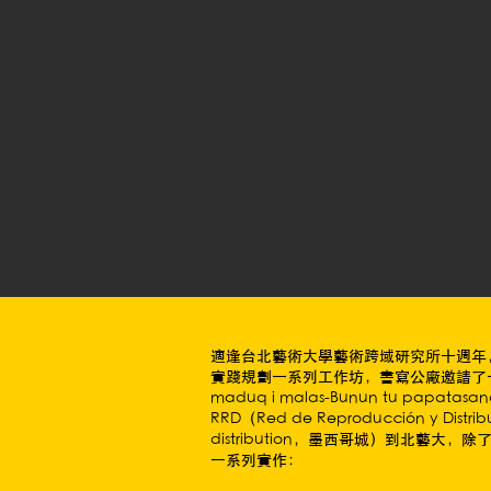
適逢台北藝術大學藝術跨域研究所十週年
實踐規劃一系列工作坊，書寫公廠邀請了一串小
maduq i malas-Bunun tu papata
RRD（Red de Reproducción y Distribu
distribution，墨西哥城）到北藝
一系列實作：