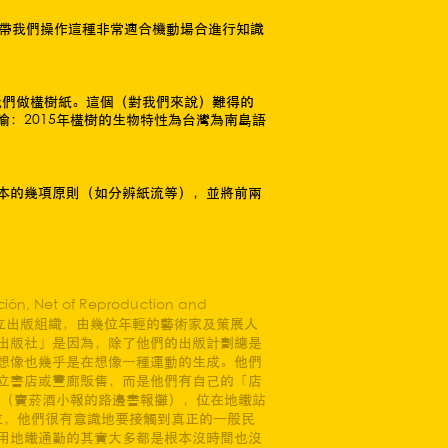
，帶我們操作這種非常適合機動場合進行知識
教我們做構樹紙。這個（對我們來說）難得的
：2015年構樹的生物特性為台灣為南島語
本的幾項原則（如分辨紙流等），並將前兩
ción, Net of Reproduction and
活躍的獨立出版組織，由幾位年輕的藝術家及策展人
出版社」是因為，除了他們的出版計劃總是
想像也幾乎是在想像一種運動的生成。他們
立書店或畫廊販售，而是他們有自己的「店
sk（賣菸酒小報的路邊書報攤），位在地鐵站
版單位，他們很有意識地要接觸到真正的一般民
用地鐵通勤的其實大多都是根本沒時間也沒