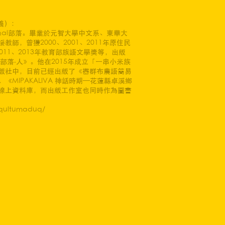
聰義）：
ahal部落。畢業於元智大學中文系、東華大
師，曾獲2000、2001、2011年原住民
2011、2013年教育部族語文學獎等，出版
部落‧人》。他在2015年成立「一串小米族
版社中，目前已經出版了《巒群布農語簡易
MIPAKALIVA 神話時期—花蓮縣卓溪鄉
線上資料庫，而出版工作室也同時作為圖書
uqultumaduq/