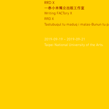
RRD X
一串小米獨立出版工作室
Writing FACTory X
RRD X
Tastubuqul tu maduq i malas-Bunun tu 
2019-09-19 ~ 2019-09-21
Taipei National University of the Arts.