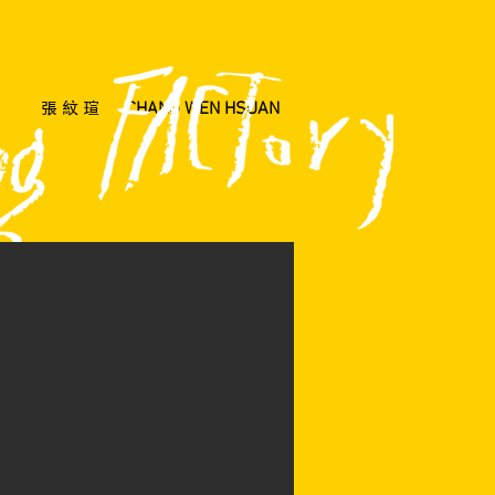
CHANG WEN HSUAN
張 紋 瑄